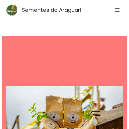
Ir
Sementes do Araguari
para
o
conteúdo
g1.com