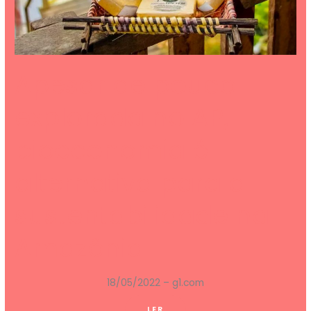
Apesar de pouco
explorada no AP,
bioeconomia é
alternativa para a
sustentabilidade na
Amazônia
18/05/2022 – g1.com
LER