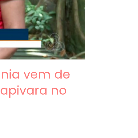
nia vem de
apivara no