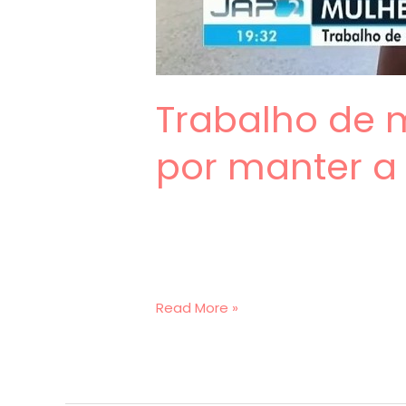
Trabalho de m
por manter a
Trabalho
Read More »
de
mulheres
extrativistas
é