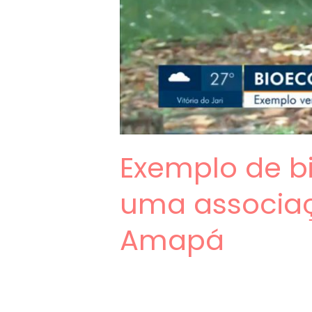
Exemplo de 
uma associa
Amapá